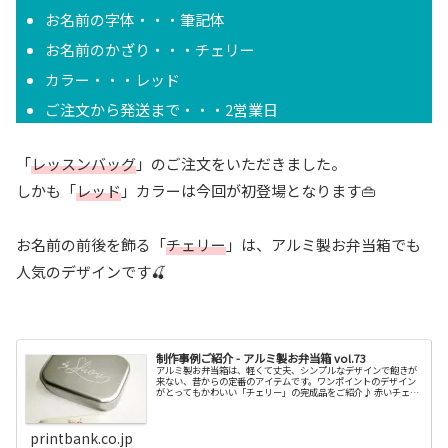
お名前の字体・・・筆記体
お名前のかざり・・・チェリー
カラー・・・レッド
ご注文から発送まで・・・2営業日
「
レッスンバッグ
」のご注文をいただきました。
しかも「
レッド
」カラーは今回が初登場となります👜
お名前の前後を飾る「
チェリー
」は、アルミ製お弁当箱でも
人気のデザインです🍒
制作事例ご紹介 - アルミ製お弁当箱 vol.73
アルミ製お弁当箱は、軽くて丈夫、シンプルなデザインで飽きが
来ない、昔からの定番のアイテムです。ワンポイントのデザイン
がとってもかわいい「チェリー」の完成品をご紹介♪ 赤いチェリ
ーが際立つ付属のランチベルトも必見です！
printbank.co.jp