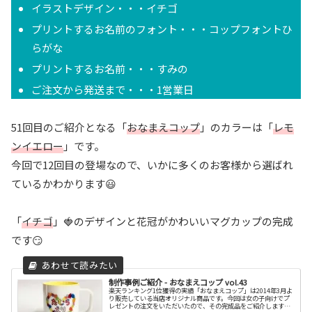
イラストデザイン・・・イチゴ
プリントするお名前のフォント・・・コップフォントひ
らがな
プリントするお名前・・・すみの
ご注文から発送まで・・・1営業日
51回目のご紹介となる「
おなまえコップ
」のカラーは「
レモ
ンイエロー
」です。
今回で12回目の登場なので、いかに多くのお客様から選ばれ
ているかわかります😃
「
イチゴ
」🍓のデザインと花冠がかわいいマグカップの完成
です😏
制作事例ご紹介 - おなまえコップ vol.43
楽天ランキング1位獲得の実績「おなまえコップ」は2014年3月よ
り販売している当店オリジナル商品です。今回は女の子向けでプ
レゼントの注文をいただいたので、その完成品をご紹介します。