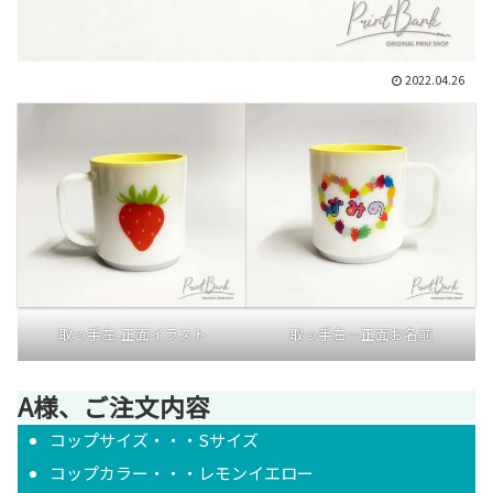
2022.04.26
取っ手右―正面お名前
取っ手左-正面イラスト
A様、ご注文内容
コップサイズ・・・Sサイズ
コップカラー・・・レモンイエロー