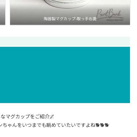
陶器製マグカップ-取っ手右面
なマグカップをご紹介🌌
ゃんをいつまでも眺めていたいですよね🐕🐕🐕