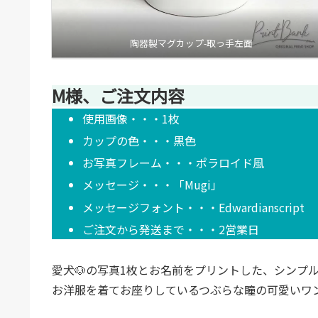
陶器製マグカップ-取っ手左面
M様、ご注文内容
使用画像・・・1枚
カップの色・・・黒色
お写真フレーム・・・ポラロイド風
メッセージ・・・「Mugi」
メッセージフォント・・・Edwardianscript
ご注文から発送まで・・・2営業日
愛犬🐶の写真1枚とお名前をプリントした、シンプル
お洋服を着てお座りしているつぶらな瞳の可愛いワンち