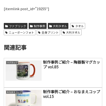
[itemlink post_id=”19255″]
ファブリック
制作事例
大判タオル
タオル
ニューボーンフォト
全身プリント
大判タオル
関連記事
制作事例ご紹介 – 陶器製マグカッ
マグカップ
プ vol.85
制作事例ご紹介 – おなまえコップ
おなまえコップ
vol.15