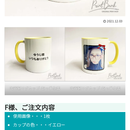
2021.12.03
陶器製マグカップ-取っ手右面
陶器製マグカップ-取っ手左面
F様、ご注文内容
使用画像・・・1枚
カップの色・・・イエロー