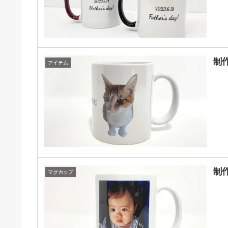
制
アイテム
制作
マグカップ