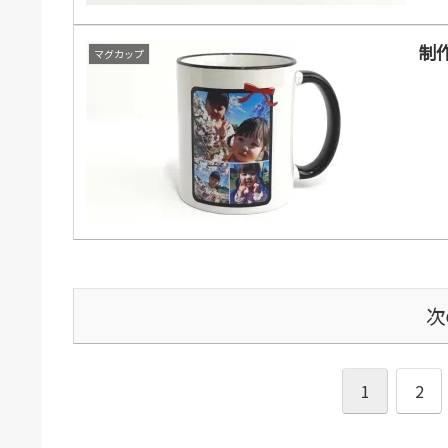
制作
マグカップ
次
1
2